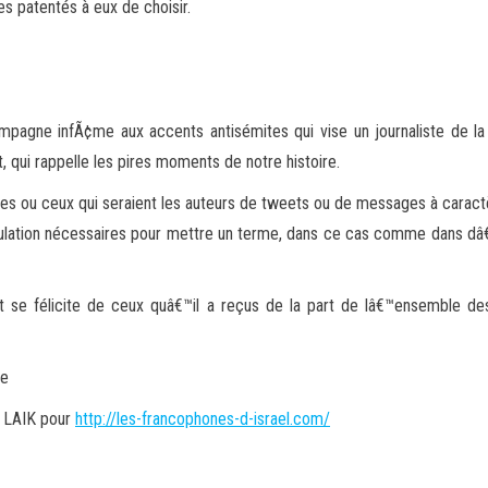
stes patentés à eux de choisir.
agne infÃ¢me aux accents antisémites qui vise un journaliste de l
t, qui rappelle les pires moments de notre histoire.
s ou ceux qui seraient les auteurs de tweets ou de messages à caractère
ulation nécessaires pour mettre un terme, dans ce cas comme dans dâ
t se félicite de ceux quâ€™il a reçus de la part de lâ€™ensemble des
le
i LAIK pour
http://les-francophones-d-israel.com/