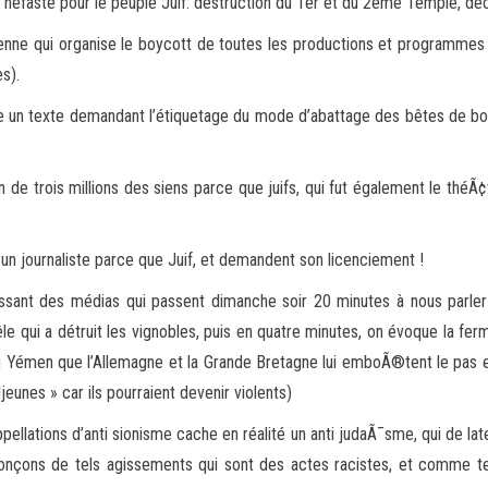
re néfaste pour le peuple Juif: destruction du 1er et du 2ème Temple, d
péenne qui organise le boycott de toutes les productions et programme
s).
 un texte demandant l’étiquetage du mode d’abattage des bêtes de bou
on de trois millions des siens parce que juifs, qui fut également le théÃ¢
 un journaliste parce que Juif, et demandent son licenciement !
dissant des médias qui passent dimanche soir 20 minutes à nous parl
le qui a détruit les vignobles, puis en quatre minutes, on évoque la 
Yémen que l’Allemagne et la Grande Bretagne lui emboÃ®tent le pas en
djeunes » car ils pourraient devenir violents)
ellations d’anti sionisme cache en réalité un anti judaÃ¯sme, qui de la
onçons de tels agissements qui sont des actes racistes, et comme tels