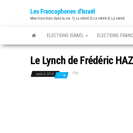
Skip
Les Francophones d'Israël
to
Mes trois buts dans la vie: 1) La vérité 2) La vérité 3) La vérité
the
content
ELECTIONS ISRAËL
ELECTIONS FRAN
Le Lynch de Frédéric HA
Par
août 4, 2013
0