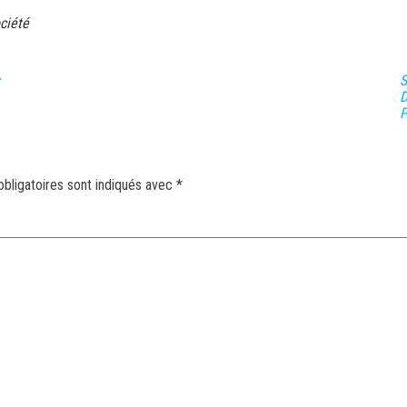
ciété
S
D
P
bligatoires sont indiqués avec
*