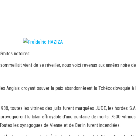
émites notoires:
sommeillait vient de se réveiller, nous voici revenus aux années noire de l
s Anglais croyant sauver la paix abandonnèrent la Tchécoslovaquie à la 
 1938, toutes les vitrines des juifs furent marquées JUDE, les hordes S.A
ée provoquèrent le bilan effroyable d’une centaine de morts, 7500 vitri
. Toutes les synagogues de Vienne et de Berlin furent incendiées.