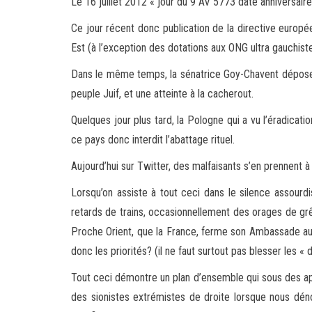
Le 16 juillet 2012 « jour du 9 AV 5773 date anniversai
Ce jour récent donc publication de la directive euro
Est (à l’exception des dotations aux ONG ultra gauchiste
Dans le même temps, la sénatrice Goy-Chavent dépose
peuple Juif, et une atteinte à la cacherout.
Quelques jour plus tard, la Pologne qui a vu l’éradicati
ce pays donc interdit l’abattage rituel.
Aujourd’hui sur Twitter, des malfaisants s’en prennent à
Lorsqu’on assiste à tout ceci dans le silence assour
retards de trains, occasionnellement des orages de grê
Proche Orient, que la France, ferme son Ambassade au 
donc les priorités? (il ne faut surtout pas blesser les « 
Tout ceci démontre un plan d’ensemble qui sous des app
des sionistes extrémistes de droite lorsque nous dén