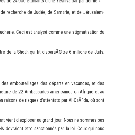
écès de 24.000 étudiants d’une Yeshiva par pandémie ».
s de recherche de Judée, de Samarie, et de Jérusalem-
cherie. Ceci est analysé comme une stigmatisation du
tre de la Shoah qui fit disparaÃ®tre 6 millions de Juifs,
er des embouteillages des départs en vacances, et des
fermeture de 22 Ambassades américaines en Afrique et au
 raisons de risques d’attentats par Al-QaÃ¯da, où sont
tent vient d’exploser au grand jour. Nous ne sommes pas
 devraient être sanctionnés par la loi. Ceux qui nous