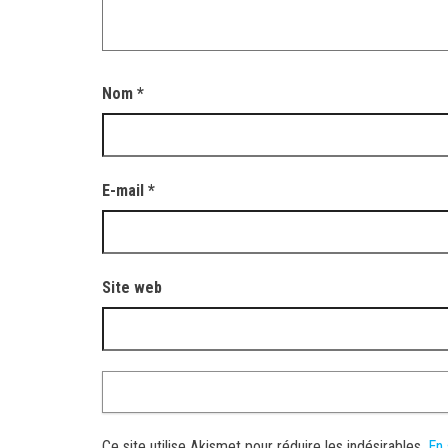
Nom
*
E-mail
*
Site web
Ce site utilise Akismet pour réduire les indésirables.
En 