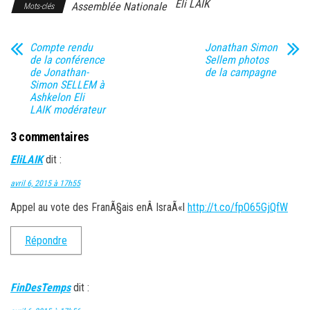
Eli LAIK
Assemblée Nationale
Mots-clés
Compte rendu
Jonathan Simon
de la conférence
Sellem photos
de Jonathan-
de la campagne
Simon SELLEM à
Ashkelon Eli
LAIK modérateur
3 commentaires
EliLAIK
dit :
avril 6, 2015 à 17h55
Appel au vote des FranÃ§ais enÂ IsraÃ«l
http://t.co/fpO65GjQfW
Répondre
FinDesTemps
dit :