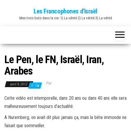
Skip
Les Francophones d'Israël
to
Mes trois buts dans la vie: 1) La vérité 2) La vérité 3) La vérité
the
content
Le Pen, le FN, Israël, Iran,
Arabes
Par
avril 9, 2012
0
Cette vidéo est intemporelle, dans 20 ans ou dans 40 ans elle sera
malheureusement toujours d’actualité.
A Nuremberg, on avait dit plus jamais ça, mais la bête immonde ne
faisait que sommeiller.