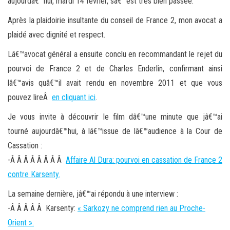
aujourdâ€™hui, mardi 14 février, sâ€™est très bien passée.
Après la plaidoirie insultante du conseil de France 2, mon avocat a
plaidé avec dignité et respect.
Lâ€™avocat général a ensuite conclu en recommandant le rejet du
pourvoi de France 2 et de Charles Enderlin, confirmant ainsi
lâ€™avis quâ€™il avait rendu en novembre 2011 et que vous
pouvez lireÂ
en cliquant ici
.
Je vous invite à découvrir le film dâ€™une minute que jâ€™ai
tourné aujourdâ€™hui, à lâ€™issue de lâ€™audience à la Cour de
Cassation :
-Â Â Â Â Â Â Â Â
Affaire Al Dura: pourvoi en cassation de France 2
contre Karsenty.
La semaine dernière, jâ€™ai répondu à une interview :
-Â Â Â Â Â Karsenty:
« Sarkozy ne comprend rien au Proche-
Orient ».