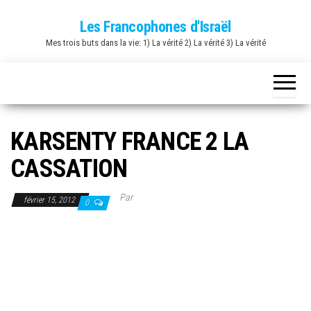
Skip
Les Francophones d'Israël
to
Mes trois buts dans la vie: 1) La vérité 2) La vérité 3) La vérité
the
content
KARSENTY FRANCE 2 LA
CASSATION
Par
février 15, 2012
0