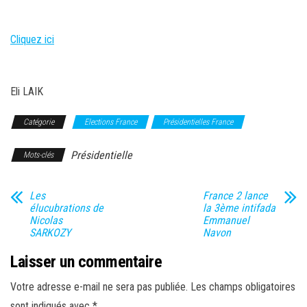
Cliquez ici
Eli LAIK
Catégorie
Elections France
Présidentielles France
Présidentielle
Mots-clés
Les
France 2 lance
élucubrations de
la 3ème intifada
Nicolas
Emmanuel
SARKOZY
Navon
Laisser un commentaire
Votre adresse e-mail ne sera pas publiée.
Les champs obligatoires
sont indiqués avec
*