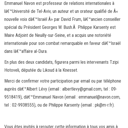
Emmanuel Navon est professeur de relations internationales à
lâ€™Université de Tel-Aviv, un auteur et un orateur qualifié de Â«
nouvelle voix dâ€™Israël Â» par David Frum, lâ€™ancien conseiller
spécial du Président Georges W. Bush.Â Philippe Karsenty est
Maire Adjoint de Neuilly-sur-Seine, et a acquis une notoriété
internationale pour son combat remarquable en faveur dâ€™Israël
dans lâ€™affaire al-Dura.
En plus des deux candidats, figurera parmi les intervenants Tzipi
Hotoveli, députée du Likoud à la Knesset.
Merci de confirmer votre participation par email ou par téléphone
auprès dâ€™Albert Lévy (email : albertlevy@gmail.com, tel : 09-
9518419), dâ€™Emmanuel Navon (email : emmanuel@navon.com,
tel : 02-9938555), ou de Philippe Karsenty (email : pk@m-r.fr).
Vous êtes invités à rerouter cette information à tous vos amis à