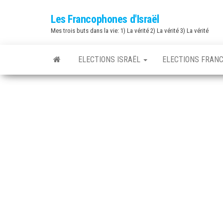
Skip
Les Francophones d'Israël
to
Mes trois buts dans la vie: 1) La vérité 2) La vérité 3) La vérité
the
content
ELECTIONS ISRAËL
ELECTIONS FRAN