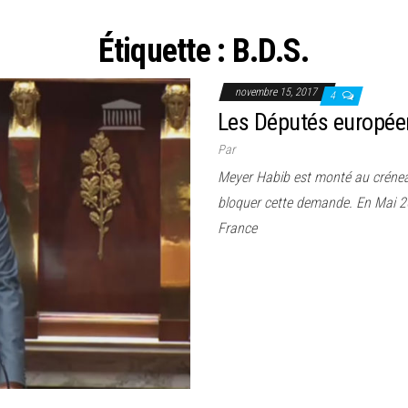
Étiquette :
B.D.S.
novembre 15, 2017
4
Les Députés europée
Par
Meyer Habib est monté au créneau
bloquer cette demande. En Mai 2016
France