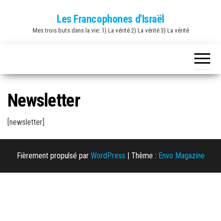
Skip
Les Francophones d'Israël
to
Mes trois buts dans la vie: 1) La vérité 2) La vérité 3) La vérité
the
content
Newsletter
[newsletter]
Fièrement propulsé par
WordPress
|
Thème :
Envo Magazine