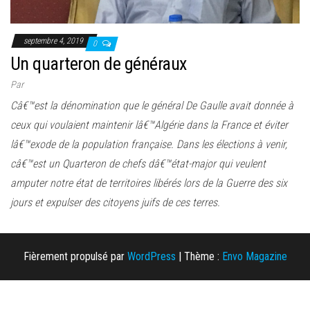
septembre 4, 2019
0
Un quarteron de généraux
Par
Câ€™est la dénomination que le général De Gaulle avait donnée à
ceux qui voulaient maintenir lâ€™Algérie dans la France et éviter
lâ€™exode de la population française. Dans les élections à venir,
câ€™est un Quarteron de chefs dâ€™état-major qui veulent
amputer notre état de territoires libérés lors de la Guerre des six
jours et expulser des citoyens juifs de ces terres.
Fièrement propulsé par
WordPress
|
Thème :
Envo Magazine