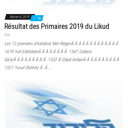
février 6, 2019
0
Résultat des Primaires 2019 du Likud
Par
Les 12 premiers d’Ashdod: Miri RegevÂ Â Â Â Â Â Â Â Â Â Â Â Â
1670 Yuli EdelsteinÂ Â Â Â Â Â Â Â 1547 Gideon
Sa’arÂ Â Â Â Â Â Â Â Â 1532 Â Gilad ArdanÂ Â Â Â Â Â Â Â Â Â
1521 Yuval Steinitz Â Â …