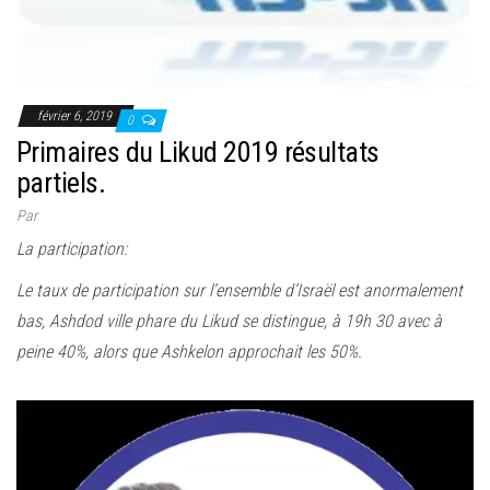
février 6, 2019
0
Primaires du Likud 2019 résultats
partiels.
Par
La participation:
Le taux de participation sur l’ensemble d’Israël est anormalement
bas, Ashdod ville phare du Likud se distingue, à 19h 30 avec à
peine 40%, alors que Ashkelon approchait les 50%.