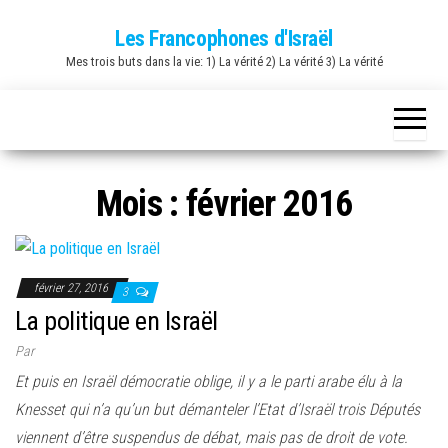
Skip
Les Francophones d'Israël
to
Mes trois buts dans la vie: 1) La vérité 2) La vérité 3) La vérité
the
content
Mois :
février 2016
février 27, 2016
3
La politique en Israël
Par
Et puis en Israël démocratie oblige, il y a le parti arabe élu à la
Knesset qui n’a qu’un but démanteler l’Etat d’Israël trois Députés
viennent d’être suspendus de débat, mais pas de droit de vote.