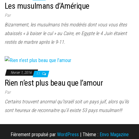
Les musulmans d’Amérique
Par
Bizarrement, les musulmans très modérés dont vous vous êtes
abaissés « à baiser le cul » au Caire, en Egypte le 4 Juin étaient
restés de marbre après le 9-11.
février 1, 2016
11
Rien n’est plus beau que l’amour
Par
Certains trouvent anormal qu’Israël soit un pays juif, alors qu’ils
sont heureux de reconnaitre qu’il existe 53 pays musulman!!!
Fièrement propulsé par
WordPress
|
Thème :
Envo Magazine